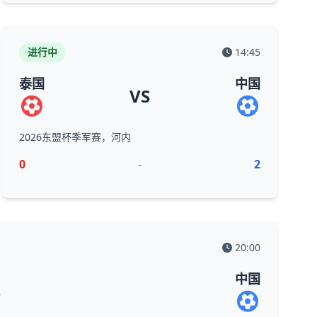
进行中
14:45
泰国
中国
VS
2026东盟杯季军赛，河内
0
-
2
20:00
中国
S