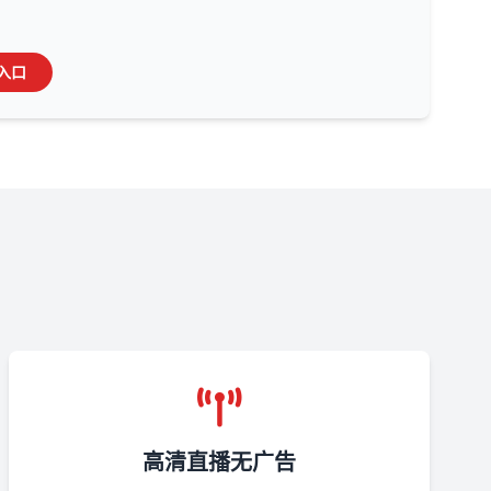
入口
？
高清直播无广告