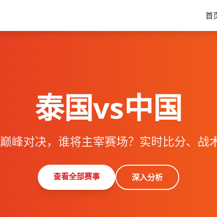
首
泰国vs中国
足球巅峰对决，谁将主宰赛场？实时比分、战
查看全部赛事
深入分析