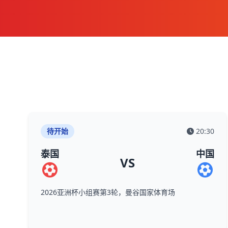
待开始
20:30
泰国
中国
VS
2026亚洲杯小组赛第3轮，曼谷国家体育场