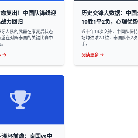
伤愈复出！中国队锋线迎
历史交锋大数据：中国
键战力回归
10胜1平2负，心理优
班牙人队的武磊在康复后状态
近十年13次交锋，中国队保
有望在对阵泰国的关键比赛中
场均进球2.1粒，泰国队仅2
场。
手。
多
阅读更多
6亚洲杯前瞻：泰国vs中