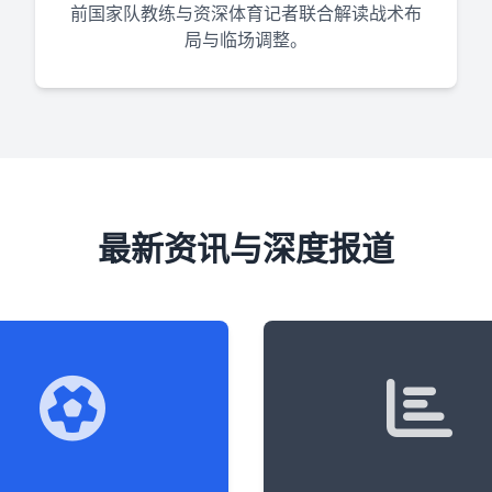
前国家队教练与资深体育记者联合解读战术布
局与临场调整。
最新资讯与深度报道